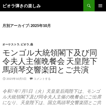
コ
検
ビオラ弾きの楽しみ
ン
索
メインメ
テ
ニュー
ン
ツ
月別アーカイブ: 2025年10月
へ
ス
キ
オーケストラ
,
ビオラ
,
曲
ッ
モンゴル大統領閣下及び同
プ
令夫人主催晩餐会 天皇陛下
馬頭琴交響楽団とご共演
2025年10月5日
コメントする
令和7年7月8日（火）天皇皇后両陛下は、モンゴ
ル大統領閣下及び同令夫人主催の晩餐会にご出席
になり、天皇陛下は、国立馬頭琴交響楽団とご共