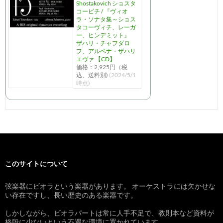
Shostakovich ショスタ
コービチ / 『ヴィオ
ラ・ソナタ集～ショス
タコーヴィチ、レーガ
ー、ヒンデミット』
ザハリ・チャフダロ
フ、アルベナ・ザハリ
エヴァ 【CD】
価格：2,925円（税
込、送料別)
(2024/5/1
時点)
このサイトについて
弦楽器にビオラという楽器があります。 オーケストラには欠かせな
い存在ですし、長い歴史のある楽器です。
しかしながら、ビオラパートは常に人手不足で、教則本など資料が
格段に少ないという不遇な環境に置かれています。