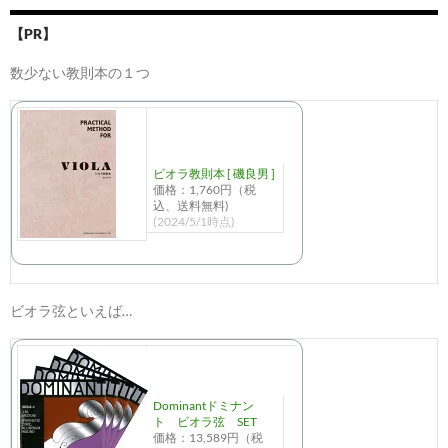
【PR】
数少ない教則本の１つ
ビオラ教則本 [ 磯良男 ]
価格：1,760円（税
込、送料無料)
(2024/5/1時点)
ビオラ弦といえば…
Dominantドミナン
ト ビオラ弦 SET
価格：13,589円（税