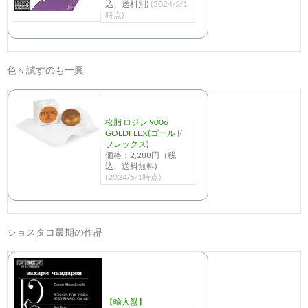
込、送料別)
(2024/5/1
時点)
色々試すのも一興
松脂 ロジン 9006
GOLDFLEX(ゴールド
フレックス)
価格：2,288円（税
込、送料無料)
(2024/5/1時点)
ショスタコ最期の作品
【輸入盤】