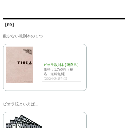
【PR】
数少ない教則本の１つ
ビオラ教則本 [ 磯良男 ]
価格：1,760円（税
込、送料無料)
(2024/5/1時点)
ビオラ弦といえば…