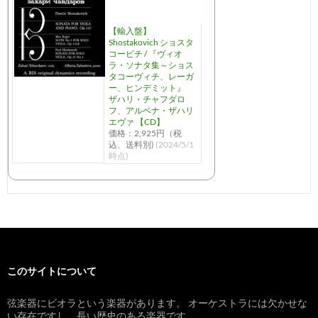
【輸入盤】
Shostakovich ショスタ
コービチ / 『ヴィオ
ラ・ソナタ集～ショス
タコーヴィチ、レーガ
ー、ヒンデミット』
ザハリ・チャフダロ
フ、アルベナ・ザハリ
エヴァ 【CD】
価格：2,925円（税
込、送料別)
(2024/5/1
時点)
このサイトについて
弦楽器にビオラという楽器があります。 オーケストラには欠かせな
い存在ですし、長い歴史のある楽器です。