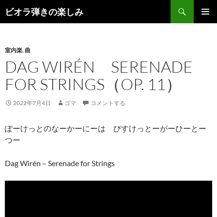
コ
検
ビオラ弾きの楽しみ
ン
索
メインメ
テ
ニュー
ン
室内楽
,
曲
ツ
DAG WIRÉN SERENADE
へ
ス
FOR STRINGS（OP. 11）
キ
ッ
2022年7月4日
ゴマ
コメントする
プ
ぽーけっとのなーかーにーは びすけっとーがーひーとー
つー
Dag Wirén – Serenade for Strings