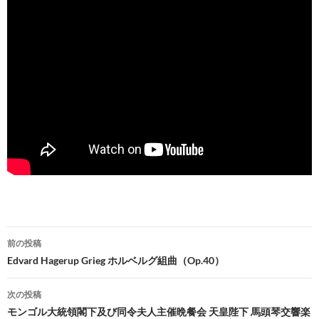
投
前の投稿
稿
Edvard Hagerup Grieg ホルベルグ組曲（Op.40）
ナ
次の投稿
ビ
モンゴル大統領閣下及び同令夫人主催晩餐会 天皇陛下 馬頭琴交響楽