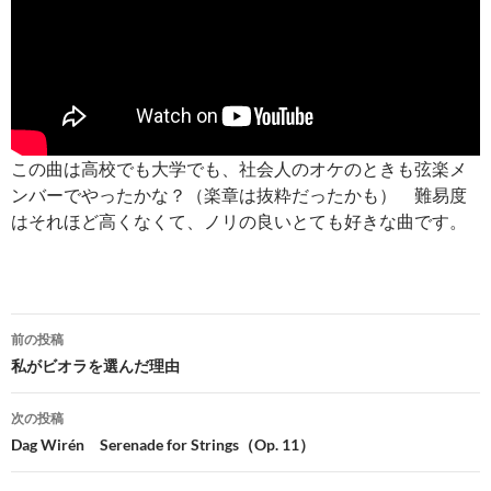
この曲は高校でも大学でも、社会人のオケのときも弦楽メ
ンバーでやったかな？（楽章は抜粋だったかも） 難易度
はそれほど高くなくて、ノリの良いとても好きな曲です。
投
前の投稿
稿
私がビオラを選んだ理由
ナ
次の投稿
ビ
Dag Wirén Serenade for Strings（Op. 11）
ゲ