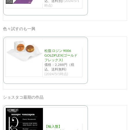
込、送料別)
(2024/5/1
時点)
色々試すのも一興
松脂 ロジン 9006
GOLDFLEX(ゴールド
フレックス)
価格：2,288円（税
込、送料無料)
(2024/5/1時点)
ショスタコ最期の作品
【輸入盤】