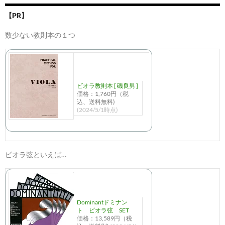
【PR】
数少ない教則本の１つ
ビオラ教則本 [ 磯良男 ]
価格：1,760円（税
込、送料無料)
(2024/5/1時点)
ビオラ弦といえば…
Dominantドミナン
ト ビオラ弦 SET
価格：13,589円（税