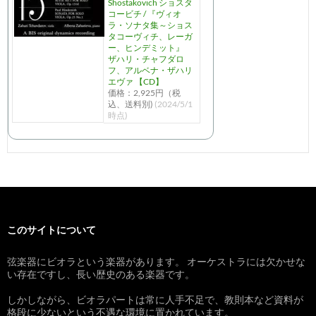
Shostakovich ショスタ
コービチ / 『ヴィオ
ラ・ソナタ集～ショス
タコーヴィチ、レーガ
ー、ヒンデミット』
ザハリ・チャフダロ
フ、アルベナ・ザハリ
エヴァ 【CD】
価格：2,925円（税
込、送料別)
(2024/5/1
時点)
このサイトについて
弦楽器にビオラという楽器があります。 オーケストラには欠かせな
い存在ですし、長い歴史のある楽器です。
しかしながら、ビオラパートは常に人手不足で、教則本など資料が
格段に少ないという不遇な環境に置かれています。