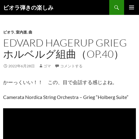
コ
検
ビオラ弾きの楽しみ
ン
索
メインメ
テ
ニュー
ン
ビオラ
,
室内楽
,
曲
ツ
EDVARD HAGERUP GRIEG
へ
ス
ホルベルグ組曲（OP.40）
キ
ッ
2022年6月28日
ゴマ
コメントする
プ
かーっくいい！！ この、目で会話する感じよね。
Camerata Nordica String Orchestra – Grieg “Holberg Suite”