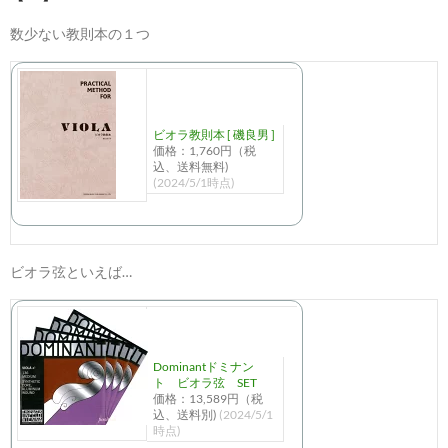
数少ない教則本の１つ
ビオラ教則本 [ 磯良男 ]
価格：1,760円（税
込、送料無料)
(2024/5/1時点)
ビオラ弦といえば…
Dominantドミナン
ト ビオラ弦 SET
価格：13,589円（税
込、送料別)
(2024/5/1
時点)