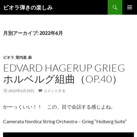
コ
検
ビオラ弾きの楽しみ
ン
索
メインメ
テ
ニュー
ン
ツ
月別アーカイブ: 2022年6月
へ
ス
キ
ビオラ
,
室内楽
,
曲
ッ
EDVARD HAGERUP GRIEG
プ
ホルベルグ組曲（OP.40）
2022年6月28日
コメントする
かーっくいい！！ この、目で会話する感じよね。
Camerata Nordica String Orchestra – Grieg “Holberg Suite”