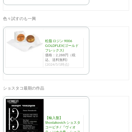
色々試すのも一興
松脂 ロジン 9006
GOLDFLEX(ゴールド
フレックス)
価格：2,288円（税
込、送料無料)
(2024/5/1時点)
ショスタコ最期の作品
【輸入盤】
Shostakovich ショスタ
コービチ / 『ヴィオ
ラ・ソナタ集～ショス