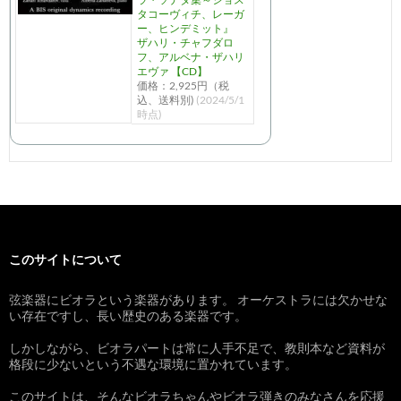
タコーヴィチ、レーガ
ー、ヒンデミット』
ザハリ・チャフダロ
フ、アルベナ・ザハリ
エヴァ 【CD】
価格：2,925円（税
込、送料別)
(2024/5/1
時点)
このサイトについて
弦楽器にビオラという楽器があります。 オーケストラには欠かせな
い存在ですし、長い歴史のある楽器です。
しかしながら、ビオラパートは常に人手不足で、教則本など資料が
格段に少ないという不遇な環境に置かれています。
このサイトは、そんなビオラちゃんやビオラ弾きのみなさんを応援