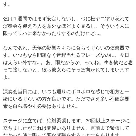
す。
弦は１週間ではまず安定しないし、弓に松ヤニ塗り忘れて
演奏会を迎える人を意外なほどよく見るし。そういう人に
限ってリハに来なかったりするのだけれど…。
なんであれ、天候の影響をもろに食らうぐらいの弦楽器で
す。いつもなら問題なく音程当たるフレーズなのに、今日
はえらい外すな…。あ、雨だからか、ってね。生き物だと思
って接しないと、彼ら彼女らにそっぽ向かれてしまいます
よ。
演奏会当日には、いつも通りにボロボロな感じで相方と一
緒にいるぐらいの方が良いです。ただでさえ多い不確定要
素を自ら増やす必要はありません。
ステージに立てば、絶対緊張します。30回以上ステージに
立ちましたがこれは間違いありません。直前まで緊張して
なかった時に限って変な緊張をすることすらあります。