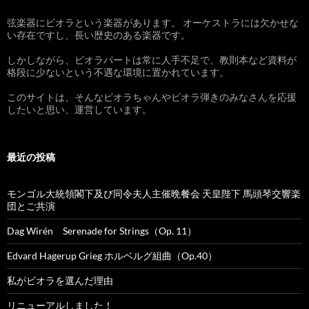
弦楽器にビオラという楽器があります。 オーケストラには欠かせな
い存在ですし、長い歴史のある楽器です。
しかしながら、ビオラパートは常に人手不足で、教則本など資料が
格段に少ないという不遇な環境に置かれています。
このサイトは、そんなビオラちゃんやビオラ弾きのみなさんを応援
したいと思い、運営しています。
最近の投稿
モンゴル大統領閣下及び同令夫人主催晩餐会 天皇陛下 馬頭琴交響楽
団とご共演
Dag Wirén Serenade for Strings（Op. 11）
Edvard Hagerup Grieg ホルベルグ組曲（Op.40）
私がビオラを選んだ理由
リニューアルしました！