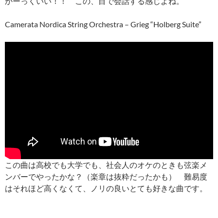
かーっくいい！！ この、目で会話する感じよね。
Camerata Nordica String Orchestra – Grieg “Holberg Suite”
この曲は高校でも大学でも、社会人のオケのときも弦楽メ
ンバーでやったかな？（楽章は抜粋だったかも） 難易度
はそれほど高くなくて、ノリの良いとても好きな曲です。