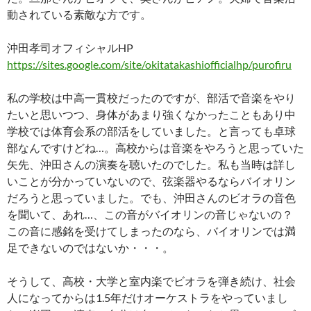
動されている素敵な方です。
沖田孝司オフィシャルHP
https://sites.google.com/site/okitatakashiofficialhp/purofiru
私の学校は中高一貫校だったのですが、部活で音楽をやり
たいと思いつつ、身体があまり強くなかったこともあり中
学校では体育会系の部活をしていました。と言っても卓球
部なんですけどね…。高校からは音楽をやろうと思っていた
矢先、沖田さんの演奏を聴いたのでした。私も当時は詳し
いことが分かっていないので、弦楽器やるならバイオリン
だろうと思っていました。でも、沖田さんのビオラの音色
を聞いて、あれ…、この音がバイオリンの音じゃないの？
この音に感銘を受けてしまったのなら、バイオリンでは満
足できないのではないか・・・。
そうして、高校・大学と室内楽でビオラを弾き続け、社会
人になってからは1.5年だけオーケストラをやっていまし