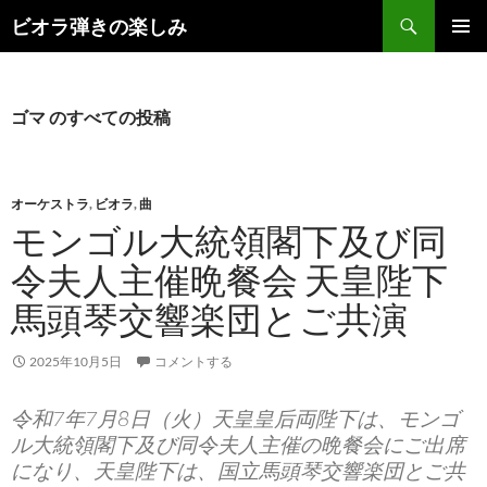
コ
検
ビオラ弾きの楽しみ
ン
索
メインメ
テ
ニュー
ン
ツ
ゴマ のすべての投稿
へ
ス
キ
オーケストラ
,
ビオラ
,
曲
ッ
モンゴル大統領閣下及び同
プ
令夫人主催晩餐会 天皇陛下
馬頭琴交響楽団とご共演
2025年10月5日
コメントする
令和7年7月8日（火）天皇皇后両陛下は、モンゴ
ル大統領閣下及び同令夫人主催の晩餐会にご出席
になり、天皇陛下は、国立馬頭琴交響楽団とご共