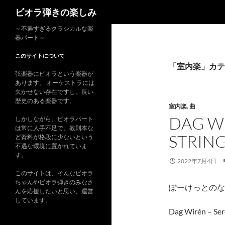
検
ビオラ弾きの楽しみ
索
コ
～不遇すぎるクラシカルな楽
器パート～
ン
テ
このサイトについて
ン
「室内楽」カテ
弦楽器にビオラという楽器が
ツ
あります。 オーケストラには
へ
欠かせない存在ですし、長い
ス
歴史のある楽器です。
室内楽
,
曲
キ
DAG W
しかしながら、ビオラパート
ッ
は常に人手不足で、教則本な
STRIN
プ
ど資料が格段に少ないという
不遇な環境に置かれていま
す。
2022年7月4日
このサイトは、そんなビオラ
ちゃんやビオラ弾きのみなさ
ぽーけっとのな
んを応援したいと思い、運営
しています。
Dag Wirén – Ser