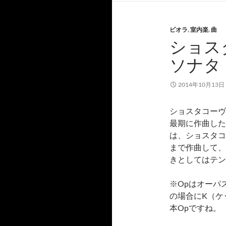
ビオラ
,
室内楽
,
曲
ショス
ソナタ（
2014年10月13日
ショスタコーヴ
最期に作曲した
は、ショスタコ
まで作曲して、
きとしてはテン
※Opはオーパ
の場合にK（ケ
本Opですね。