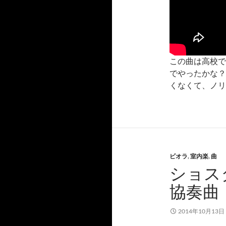
この曲は高校で
でやったかな？
くなくて、ノリ
ビオラ
,
室内楽
,
曲
ショス
協奏曲 
2014年10月13日