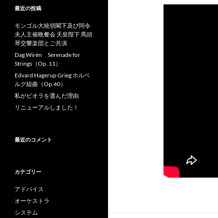
最近の投稿
モンゴル大統領閣下及び同令
夫人主催晩餐会 天皇陛下 馬頭
琴交響楽団とご共演
Dag Wirén Serenade for
Strings（Op. 11）
Edvard Hagerup Grieg ホルベ
ルグ組曲（Op.40）
私がビオラを選んだ理由
リニューアルしました！
最近のコメント
カテゴリー
アドバイス
オーケストラ
システム