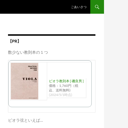
ごあいさつ
【PR】
数少ない教則本の１つ
ビオラ教則本 [ 磯良男 ]
価格：1,760円（税
込、送料無料)
(2024/5/1時点)
ビオラ弦といえば…