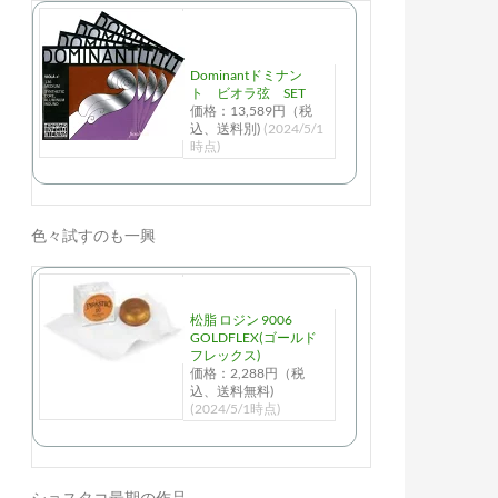
Dominantドミナン
ト ビオラ弦 SET
価格：13,589円（税
込、送料別)
(2024/5/1
時点)
色々試すのも一興
松脂 ロジン 9006
GOLDFLEX(ゴールド
フレックス)
価格：2,288円（税
込、送料無料)
(2024/5/1時点)
ショスタコ最期の作品