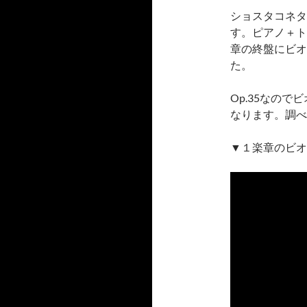
ショスタコネタ
す。ピアノ＋ト
章の終盤にビオ
た。
Op.35なの
なります。調べ
▼１楽章のビオラ