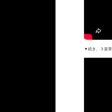
▼続き。３楽章