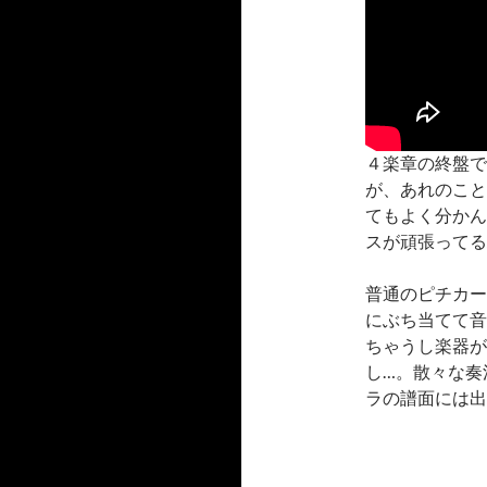
４楽章の終盤で
が、あれのこと
てもよく分かんな
スが頑張ってる
普通のピチカー
にぶち当てて音
ちゃうし楽器が
し…。散々な奏
ラの譜面には出