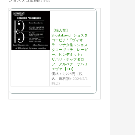
【輸入盤】
Shostakovich ショスタ
コービチ / 『ヴィオ
ラ・ソナタ集～ショス
タコーヴィチ、レーガ
ー、ヒンデミット』
ザハリ・チャフダロ
フ、アルベナ・ザハリ
エヴァ 【CD】
価格：2,925円（税
込、送料別)
(2024/5/1
時点)